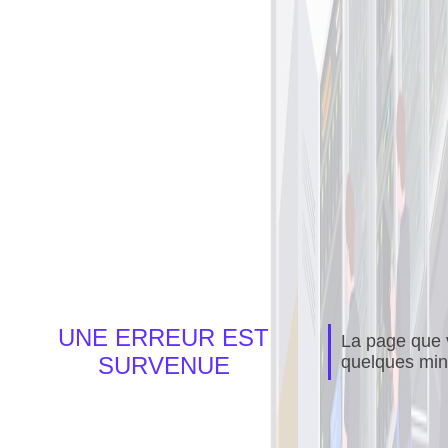
UNE ERREUR EST
La page que v
SURVENUE
quelques min