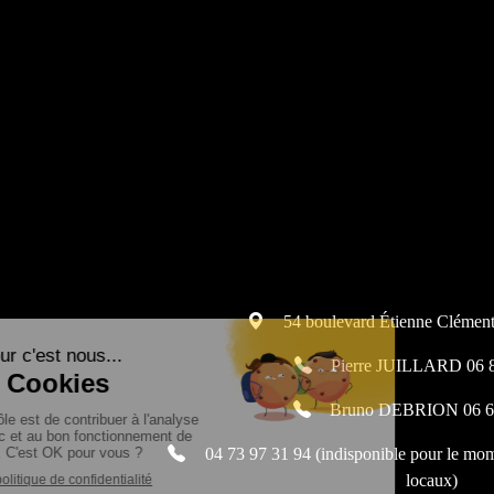
54 boulevard Étienne Cléme
Pierre JUILLARD 06 8
Bruno DEBRION 06 6
04 73 97 31 94 (indisponible pour le mo
locaux)